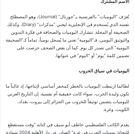
الاسم المشترك
تُعرَف “اليوميات” بالفرنسية بـ”جورنال” (Journal)، وهو المصطلح
نفسه الذي يُستخدم في الإنجليزية ليعني “مذكرات” (Diary)، وكذلك
الصحيفة أو المجلة. تتشارك اليوميات والصحافة في فكرة التدوين
والتوثيق اليومي، فـ”اليومية” تعني ما يُسجل يومياً، تماماً كـ”الصحيفة
اليومية” التي تصدر كل يوم. كما أن بعض الصحف حرصت على
تضمين كلمة “يوم” أو “اليوم” في عنوانها.
اليوميات في سياق الحروب
لطالما ارتبطت اليوميات بالخطر كمحفز أساسي لإنتاجها، إذ غالباً ما
تكون وليدة الحرب، سواء كانت حقيقية أم نفسية. إن التاريخ العربي
لليوميات يتضمن توثيقاً للحروب من الجزائر إلى بيروت، بغداد،
الكويت، وغزة.
يقدم الكاتب الفلسطيني عاطف أبو سيف في كتابه “وقت مستقطع
للنجاة: يوميات الحرب في غزة” الصادر عن دار الأهلية 2024 شهادة