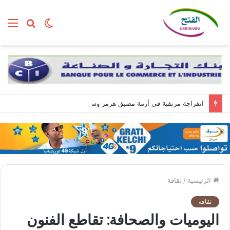
الوضع
بحث
الق
المظلم
عن
انفراجة مرتقبة في أزمة مضيق هرمز وسط تضارب الروايات بين واشنطن وطهران
الرئيسية
/
ثقافة
ثقافة
اليوميات والصحافة: تقاطع الفنون