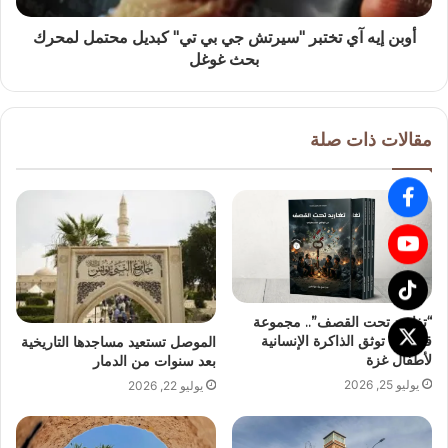
أوبن إيه آي تختبر "سيرتش جي بي تي" كبديل محتمل لمحرك
بحث غوغل
مقالات ذات صلة
“تغاريد تحت القصف”.. مجموعة
قصصية توثق الذاكرة الإنسانية
الموصل تستعيد مساجدها التاريخية
لأطفال غزة
بعد سنوات من الدمار
يوليو 25, 2026
يوليو 22, 2026