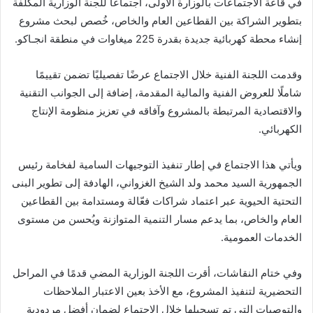
في قاعة الاجتماعات بالوزارة الأولى، اجتماعا للجنة الوزارية المكلفة
بتطوير الشراكة بين القطاعين العام والخاص، خُصص لبحث مشروع
إنشاء محطة كهربائية جديدة بقدرة 225 ميغاوات في منطقة انجـاكو.
وقدمت اللجنة الفنية خلال الاجتماع عرضًا تفصيليًا تضمن تقييمًا
شاملًا للعروض الفنية والمالية المقدمة، إضافة إلى الجوانب التقنية
والاقتصادية المرتبطة بالمشروع وآفاقه في تعزيز منظومة الإنتاج
الكهربائي.
ويأتي هذا الاجتماع في إطار تنفيذ التوجيهات السامية لفخامة رئيس
الجمهورية السيد محمد ولد الشيخ الغزواني، الهادفة إلى تطوير البنى
التحتية الحيوية عبر اعتماد شراكات فعّالة ومستدامة بين القطاعين
العام والخاص، بما يدعم مسار التنمية المتوازنة ويُحسن من مستوى
الخدمات العمومية.
وفي ختام النقاشات، أقرت اللجنة الوزارية المضي قدمًا في المراحل
التحضيرية لتنفيذ المشروع، مع الأخذ بعين الاعتبار الملاحظات
والتوصيات التي تم تسجيلها خلال الاجتماع لضمان أفضل مردودية