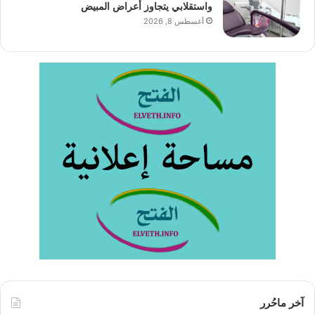
واستقلابي يتجاوز أعراض المبيض
أغسطس 8, 2026
آخر ماحُرر