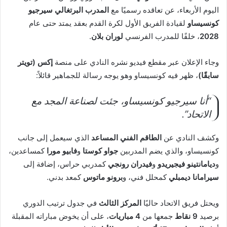
اليوم الأربعاء، عن تعاقده رسميًا مع
المدرب البرتغالي سيرجيو
كونسيساو
لقيادة الفريق الأول لكرة القدم بعقد يمتد حتى عام
2028
، خلفًا للمدرب الفرنسي
لوران بلان
.
وجاء الإعلان عبر مقطع فيديو نشره النادي على منصة
إكس (تويتر
سابقًا)
، ظهر فيه كونسيساو وهو يوجه رسالة للجماهير قائلاً:
“أنا سيرجيو كونسيساو، جئت لصناعة المجد مع
الاتحاد”.
وكشف النادي عن
الطاقم الفني المساعد
الذي سيعمل إلى جانب
كونسيساو، والذي يضم المدربين
جواو كوستا
و
فابيو مورا
كمساعدين،
و
ديامانتينو فيجيريدو
و
فيدران رونجي
كمدربي حراس، إضافة إلى
سيرامانا ديمبلي
كمحلل فني، و
برونو ماتوس
كمعد بدني.
ويحتل فريق الاتحاد حاليًا
المركز الثالث
في جدول ترتيب الدوري
برصيد
9 نقاط
جمعها من
4 مباريات
، على أن يخوض مباراته المقبلة