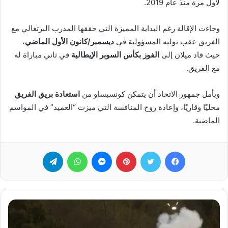
لأول مرة منذ عام 2019.
وجاءت الإقالة رغم البداية المميزة التي حققها المدرب البرتغالي مع
الفريق عقب توليه المسؤولية في
ديسمبر/كانون الأول الماضي
،
حيث قاد ميلان إلى
الفوز بكأس السوبر الإيطالية
في ثاني مباراة له
مع الفريق.
ويأمل جمهور الاتحاد أن يتمكن كونسيساو من
استعادة بريق الفريق
محليًا وقاريًا، وإعادة روح المنافسة التي ميزت “العميد” في المواسم
الماضية.
فيسبوك
تويتر
بينتيريست
ماسنجر
واتساب
تيلقرام