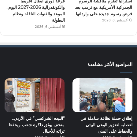
أستراليا تعتزم مناقشة الرسوم
قرعة دوري أبطال أفريقيا
الجمركية الأمريكية مع ترمب بعد
والكونفدرالية 2026-2027 اليوم..
فرض رسوم جديدة على وارداتها
الموعد والقنوات الناقلة ونظام
البطولة
أغسطس 6, 2026
أغسطس 6, 2026
المواضيع الأكثر مشاهدة
إطلاق حملة نظافة شاملة في
“البيت الشركسي” في الأردن..
لعصابه لتعزيز الوعي البيئي
متحف يوثق ذاكرة شعب ويحفظ
والحفاظ على المدن
تراثه للأجيال