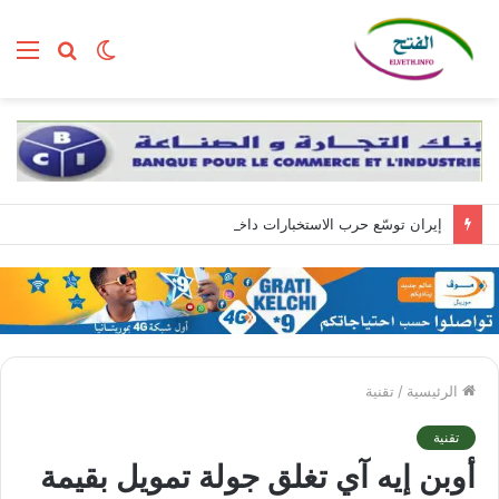
الوضع
بحث
الق
المظلم
عن
إيران توسّع حرب الاستخبارات داخل إسرائيل عبر تجنيد مواطنين بمهام تبدأ بسيطة وتنتهي بالتجسس العسكري
الرئيسية
/
تقنية
تقنية
أوبن إيه آي تغلق جولة تمويل بقيمة