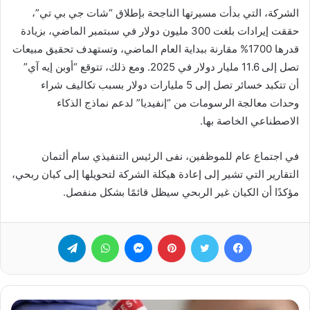
الشركة، التي بدأت مسيرتها الناجحة بإطلاق “شات جي بي تي”،
حققت إيرادات بلغت 300 مليون دولار في سبتمبر الماضي، بزيادة
قدرها 1700% مقارنة ببداية العام الماضي، وتستهدف تحقيق مبيعات
تصل إلى 11.6 مليار دولار في 2025. ومع ذلك، تتوقع “أوبن إيه آي”
أن تتكبد خسائر تصل إلى 5 مليارات دولار بسبب تكاليف شراء
وحدات معالجة الرسومات من “إنفيديا” لدعم نماذج الذكاء
الاصطناعي الخاصة بها.
في اجتماع عام للموظفين، نفى الرئيس التنفيذي سام ألتمان
التقارير التي تشير إلى إعادة هيكلة الشركة لتحويلها إلى كيان ربحي،
مؤكدًا أن الكيان غير الربحي سيظل قائمًا بشكل منفصل.
فيسبوك
تويتر
بينتيريست
ماسنجر
واتساب
تيلقرام