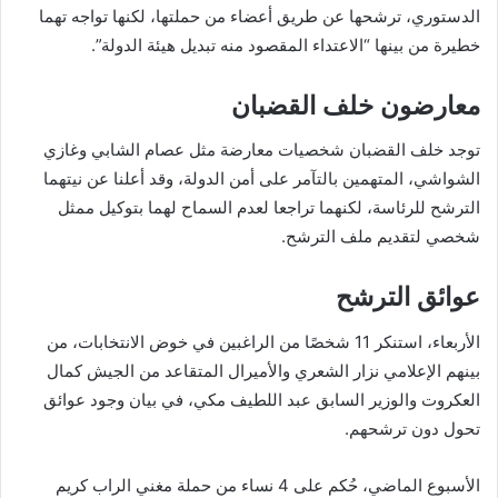
الدستوري، ترشحها عن طريق أعضاء من حملتها، لكنها تواجه تهما
خطيرة من بينها “الاعتداء المقصود منه تبديل هيئة الدولة”.
معارضون خلف القضبان
توجد خلف القضبان شخصيات معارضة مثل عصام الشابي وغازي
الشواشي، المتهمين بالتآمر على أمن الدولة، وقد أعلنا عن نيتهما
الترشح للرئاسة، لكنهما تراجعا لعدم السماح لهما بتوكيل ممثل
شخصي لتقديم ملف الترشح.
عوائق الترشح
الأربعاء، استنكر 11 شخصًا من الراغبين في خوض الانتخابات، من
بينهم الإعلامي نزار الشعري والأميرال المتقاعد من الجيش كمال
العكروت والوزير السابق عبد اللطيف مكي، في بيان وجود عوائق
تحول دون ترشحهم.
الأسبوع الماضي، حُكم على 4 نساء من حملة مغني الراب كريم