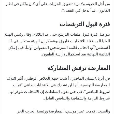
من أجل الحرية، ولا نريد تضييق الحريات على أي كان ولكن في إطار
القانون.. لم أتدخل في القضاء”.
فترة قبول الترشحات
تتواصل فترة قبول ملفات الترشح حتى غد الثلاثاء، وقال رئيس الهيئة
العليا المستقلة للانتخابات فاروق بوعسكر إن الهيئة ستعلن في 11
أغسطس/آب الحالي قائمة المترشحين المقبولين أولياً، قبل إعلان
القائمة النهائية بعد استكمال دراسة الطعون.
المعارضة ترفض المشاركة
في أبريل/نيسان الماضي، أعلنت جبهة الخلاص الوطني، أكبر ائتلاف
للمعارضة التونسية، أنها لن تشارك في الانتخابات بداعي “غياب
شروط التنافس”. في حين تقول السلطات إن الانتخابات تتوفر لها
شروط النزاهة والشفافية والتنافس العادل.
والسبت، قدمت عبير موسي، المعارضة ورئيسة الحزب الحر