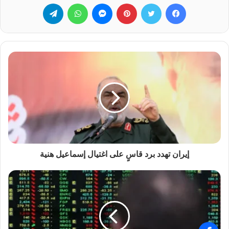
فيسبوك
تويتر
بينتيريست
ماسنجر
واتساب
تيلقرام
إيران تهدد برد قاسٍ على اغتيال إسماعيل هنية