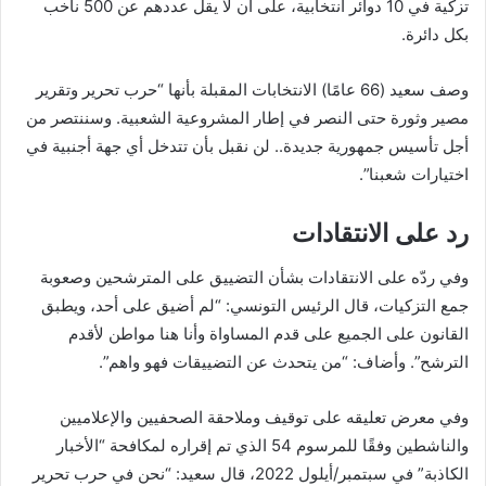
تزكية في 10 دوائر انتخابية، على أن لا يقل عددهم عن 500 ناخب
بكل دائرة.
وصف سعيد (66 عامًا) الانتخابات المقبلة بأنها “حرب تحرير وتقرير
مصير وثورة حتى النصر في إطار المشروعية الشعبية. وسننتصر من
أجل تأسيس جمهورية جديدة.. لن نقبل بأن تتدخل أي جهة أجنبية في
اختيارات شعبنا”.
رد على الانتقادات
وفي ردّه على الانتقادات بشأن التضييق على المترشحين وصعوبة
جمع التزكيات، قال الرئيس التونسي: “لم أضيق على أحد، ويطبق
القانون على الجميع على قدم المساواة وأنا هنا مواطن لأقدم
الترشح”. وأضاف: “من يتحدث عن التضييقات فهو واهم”.
وفي معرض تعليقه على توقيف وملاحقة الصحفيين والإعلاميين
والناشطين وفقًا للمرسوم 54 الذي تم إقراره لمكافحة “الأخبار
الكاذبة” في سبتمبر/أيلول 2022، قال سعيد: “نحن في حرب تحرير