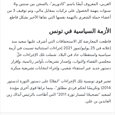
الغربي، المعروف أيضًا باسم “كادوريم”، بالسجن بين سنتين و4
سنوات بتهمة الحصول على تزكيات بمقابل مالي، وتم توقيف 3 من
أعضاء حملة الشعري بالتهمة نفسها التي نفاها الأخير بشكل قاطع.
الأزمة السياسية في تونس
قاطعت المعارضة كل الاستحقاقات التي أشرف عليها سعيد منذ
إعلانه في 25 يوليو/تموز 2021 إجراءات استثنائية تسببت في أزمة
سياسية واستقطاب حاد في البلاد. شملت تلك الإجراءات حلّ
مجلسي القضاء والنواب، وإصدار تشريعات بأوامر رئاسية، وإقرار
دستور جديد عبر استفتاء شعبي، وإجراء انتخابات تشريعية مبكرة.
تعتبر قوى تونسية تلك الإجراءات “انقلابًا على دستور الثورة (دستور
2014) وتكريسًا لحكم فردي مطلق”، بينما تراها قوى أخرى مؤيدة
لسعيد “تصحيحًا لمسار ثورة 2011” التي أطاحت بالرئيس آنذاك زين
العابدين بن علي.