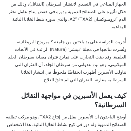
الجهاز المناعي في التصدي لانتشار السرطان (النقائل)، وذلك من
خلال تأثيره على الصفائح الدموية ودوره في خفض إنتاج عامل تخثر
الدم “ثرومبوكسان A2” (TXA2)، والذي بدوره يثبط الخلايا التائية
المناعية.
أُجريت الدراسة على يد باحثين من جامعة كامبريدج البريطانية،
ونُشرت نتائجها في مجلة “نيتشر” (Nature) الرائدة في الأبحاث
العلمية. وقد بينت التجارب على نماذج فئران مصابة بسرطان الجلد
الميلانيني، وهو نوع عدواني من سرطان الجلد، أن الفئران التي
تناولت الأسبرين أظهرت انخفاضًا ملحوظًا في انتشار الخلايا
السرطانية مقارنة بالفئران التي لم تتلقَّ العلاج.
كيف يعمل الأسبرين في مواجهة النقائل
السرطانية؟
أوضح الباحثون أن الأسبرين يقلل من إنتاج TXA2، وهو مركب تطلقه
الصفائح الدموية وله دور في كبح نشاط الخلايا التائية. هذا الانخفاض