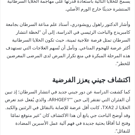
يسمح للخلايا التائية باستعادة قدرتها على مهاجمة الخلايا السرطانية
المنتشرة حديثًا خارج الورم الأصلي.
وأشار الدكتور راهول رويشودري، أستاذ علم مناعة السرطان بجامعة
كامبريدج والباحث الرئيسي في الدراسة، إلى أن “لحظة انتشار
السرطان تمثل فرصة علاجية ثمينة، حيث تكون الخلايا السرطانية
أكثر عرضة للهجوم المناعي. ونأمل أن تُسهم العلاجات التي تستهدف
هذه المرحلة المبكرة في منع تكرار المرض لدى المرضى المعرضين
للخطر”.
اكتشاف جيني يعزز الفرضية
كما كشفت الدراسة عن دور جيني جديد في انتشار السرطان؛ إذ تبين
أن الفئران التي تفتقر إلى جين “ARHGEF1″، والذي يُفعل عند تعرض
الخلايا لـ TXA2، كانت أقل عرضة للإصابة بالنقائل في الرئتين والكبد.
وقد أوضح الباحث جي يانغ أن هذا الاكتشاف كان “غير متوقع تمامًا
وفتح لنا آفاقًا بحثية جديدة في فهم آلية عمل الأسبرين المضادة
للنقائل”.