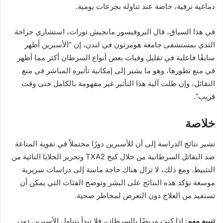
دماغية نزفية، خاصة عند تناوله بجرعات يومية.
في هذا السياق، قال البروفيسور مانجيش ثورات، استشاري جراحة
الثدي بمستشفى جامعة هومرتون في لندن، إن “الأسبرين أظهر
سابقًا فاعلية في تقليل وفيات بعض أنواع السرطان أكثر مما أظهر
في منع تطورها، وهو ما يشير إلى إمكانية تأثيره المباشر في منع
النقائل، وإن ظلت آلية هذا التأثير غير مفهومة بالكامل حتى وقت
قريب”.
خلاصة
تشير نتائج الدراسة إلى أن للأسبرين دورًا محتملاً في تقوية المناعة
ضد النقائل السرطانية من خلال كبح TXA2 وتحرير الخلايا التائية من
التثبيط. ومع ذلك، لا تزال هناك حاجة ماسة إلى دراسات سريرية
موسعة تؤكد هذه النتائج على البشر وتوضح الفئات التي يمكن أن
تستفيد من العلاج دون التعرض لمخاطر صحية.
تنبيه مهم
: إذا كنت مريضًا بالسرطان، فلا تبدأ بتناول الأسبرين دون