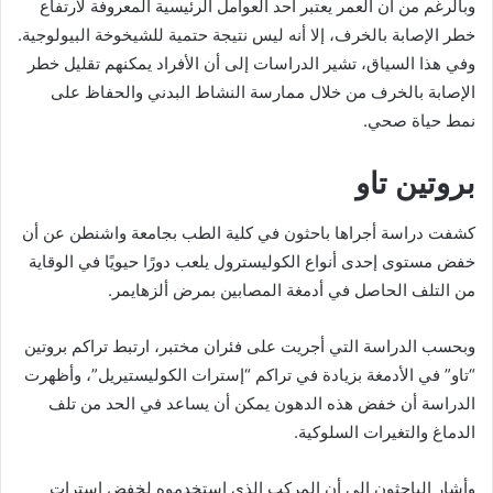
وبالرغم من أن العمر يعتبر أحد العوامل الرئيسية المعروفة لارتفاع
خطر الإصابة بالخرف، إلا أنه ليس نتيجة حتمية للشيخوخة البيولوجية.
وفي هذا السياق، تشير الدراسات إلى أن الأفراد يمكنهم تقليل خطر
الإصابة بالخرف من خلال ممارسة النشاط البدني والحفاظ على
نمط حياة صحي.
بروتين تاو
كشفت دراسة أجراها باحثون في كلية الطب بجامعة واشنطن عن أن
خفض مستوى إحدى أنواع الكوليسترول يلعب دورًا حيويًا في الوقاية
من التلف الحاصل في أدمغة المصابين بمرض ألزهايمر.
وبحسب الدراسة التي أجريت على فئران مختبر، ارتبط تراكم بروتين
“تاو” في الأدمغة بزيادة في تراكم “إسترات الكوليستيريل”، وأظهرت
الدراسة أن خفض هذه الدهون يمكن أن يساعد في الحد من تلف
الدماغ والتغيرات السلوكية.
وأشار الباحثون إلى أن المركب الذي استخدموه لخفض إسترات