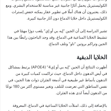
الكوليستيريل يحمل آثارًا جانبية غير مناسبة للاستخدام البشري. ومع
ذلك، يعتبرون أن هناك أملًا في تطوير عقار يمكنه خفض إسترات
الكوليستيريل داخل خلايا الدماغ دون آثار جانبية كبيرة.
تشير الدراسة إلى أن الجين “إيه بي أو إي” يلعب دورًا مهمًا في
تنشيط الخلايا المناعية في الدماغ، وقد وجد الباحثون رابطًا بين هذا
الجين وتراكم بروتين “تاو” وتلف الدماغ.
الخلايا الدبقية
أظهرت النتائج أن الجين “إيه بي أو إي4” (APOE4) يرتبط بمشاكل
في أيض الدهون داخل الدماغ، حيث تراكمت كميات كبيرة من
الدهون بأنماط غير طبيعية في أدمغة الفئران ذوات هذا الجين، في
نفس المناطق التي تعرضت للتلف. وتغير مستوى أكثر من 180 نوعًا
من الدهون أيضاً لدى هذه الفئران.
بالإضافة إلى ذلك، امتلأت الخلايا المناعية في الدماغ، المعروفة