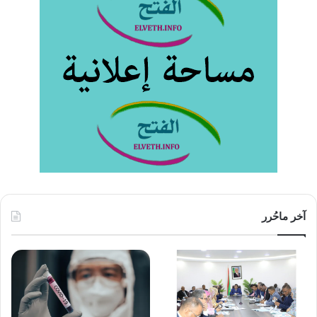
آخر ماحُرر