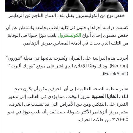
خفض نوع من الكوليسترول يقلل تلف الدماغ الناجم عن ألزهايمر
كشفت دراسة أجراها باحثون في كلية الطب بجامعة واشنطن عن أن
خفض مستوى إحدى أنواع
الكوليسترول
يلعب دورًا حيويًا في الوقاية
من التلف الذي يحدث في أدمغة المصابين بمرض ألزهايمر.
أجريت هذه الدراسة على الفئران ونُشرت نتائجها في مجلة “نيورون”
(Neuron)، وذلك وفقًا للإعلان الذي نُشر على موقع “يوريك أليرت”
(EurekAlert).
تشير منظمة الصحة العالمية إلى أن الخرف يمكن أن يكون نتيجة
لتلف
الخلايا العصبية
بمرور الوقت، مما يؤدي في الغالب إلى تدهور
القدرة على التفكير. ومن بين الأمراض التي قد تتسبب في الخرف،
يعتبر مرض ألزهايمر الأكثر شيوعًا، حيث يُقدر أنه يلعب دورًا في نحو
60-70% من حالات الخرف.