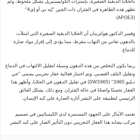
بالخلايا الدبقية الصغيرة، بإسترات الكوليستيريل بشكل ملحوظ، ولم
تظهر هذه الظاهرة في الفئران ذات الجين “إيه بي أو إي4”
(APOE3).
وفسر الدكتور هولتزمان أن الخلايا الدبقية الصغيرة التي امتلأت
بالدهون تعاني من التهاب مفرط، مما يؤدي إلى إفراز مواد ضارة
للدماغ.
ربما يكون التخلص من هذه الدهون وسيلة لتقليل الالتهاب في الدماغ
وتقليل التلف العصبي. وتم اختبار فعالية عقار تجريبي يسمى “جي
دبليو 3965” (GW3965) في تقليل الدهون في الخلايا، وأظهر هذا
العقار تحسنًا واضحًا في حالة الفئران. ومع ذلك، يشكل العائق
الرئيسي لتطبيقه على البشر آثاره الضارة على كبد الإنسان.
تعتمد الآمال على الجهود المستمرة لدى الكيميائيين في تصميم
مركب يشابه هذا العقار التجريبي دون التأثير الضار على كبد البشر.