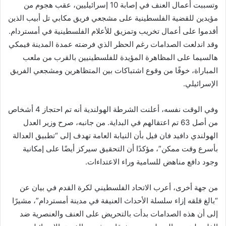
وتسببت أعمال العنف في إصابة 10 إسرائيليين، عقب هجوم من
مؤيدين للقضية الفلسطينية على مشجعي فريق مكابي تل أبيب الذين
أقدموا على أعمال تخريب وتمزيق للأعلام الفلسطينية في أمستردام.
وقد اندلعت الصدامات رغم الحظر الذي فرضته عمدة المدينة فيمكي
هالسيما على المظاهرة المؤيدة للفلسطينيين بالقرب من ملعب
المباراة، خوفًا من وقوع اشتباكات بين المتظاهرين ومشجعي الفريق
الإسرائيلي.
وفي الوقت نفسه، أعلنت الشرطة الهولندية أنه تم احتجاز 4 أشخاص
من أصل 63 تم اعتقالهم في البداية. من جانبه، صرح وزير العدل
الهولندي دافيد فان فيل بأن النيابة العامة تهدف إلى “تطبيق العدالة
بأسرع وقت ممكن”، مؤكدًا أن التحقيق سيركز أيضًا على إمكانية
وجود دافع مناهض للسامية وراء الاعتداءات.
من جهة أخرى، أعرب الاتحاد الفلسطيني لكرة القدم في بيان عن
“بالغ قلقه إزاء سلسلة الأحداث العنيفة في مدينة أمستردام”، مشيرًا
إلى أن هذه الصدامات بدأت بالتحريض على العنف والعنصرية ضد